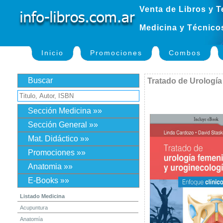
Venta de Libros y T
Medicina y Técnico
Inicio
Promociones
Combos
Buscar
Tratado de Urología
Sección Medicina »»
Sección General »»
Mat. Didáctico »»
Promociones »»
Anatomia »»
E-Books »»
Listado Medicina
Acupuntura
Anatomía