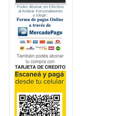
Microbiología
Nefrología
Neonatología / Pediatría
Neumología
Neuroanatomía / Neurociencia
Neurocirugía
Neurología
Nutrición
Odontología
Oftalmología
Oncología / Cuidados Paliativos
Ortopedía / Traumatología
Osteopatía
Otorrinolaringología
Patología
Podología
Psicología
Psiquiatría
Química