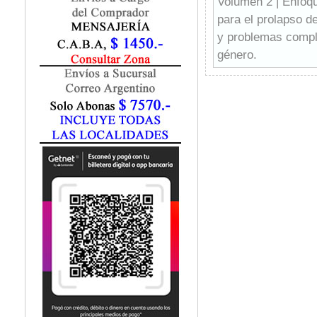
Volumen 2 | Enfoque
Fisiatría / Kinesiología
para el prolapso d
Fisiología / Fisiopatología
y problemas comple
Fitomedicina
Fonoaudiología
género.
Gastroenterología
Tratado de urologí
Genética
urólogos, uroginec
Geriatría
Ginecología / Obstetricia
Hematología
Histología
Homeopatía
Infectología
Inmunología
Instrumentación Quirurgica
Laboratorio
Medicina del Deporte / Rehabilitación
Medicina Emergencias / Urgencias
Medicina Forense / Legal
Medicina General
Medicina Interna