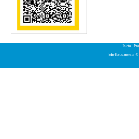
Reumatología
Salud Pública
Semiología
Terapia Ocupacional
Urología
Veterinaria
Inicio
Pr
info-libros.com.ar ©