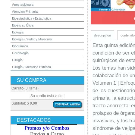
Anestesiología
Atención Primaria
Bioestadistica / Estadística
Bioética / Ética
Biología
descripcion
contenido
Biología Celular y Molecular
Esta quinta edició
Bioquímica
condición de ser e
Cardiología
quirúrgicos de esta
Cirugía
Los temas han sido
Cirugía / Medicina Estética
Cuidados Intensivos
colaboración de un
SU COMPRA
Dermatología
Volumen 1 | Enfoqu
Diagnóstico por Imagen / Radiología
Carrito
(0 Items)
de los cuestionari
Diccionarios
Su carrito esta vacio!
urinaria, la estruct
Embriología
Subtotal:
$ 0,00
tracto anorrectal e
Endocrinología
prolapso de órgan
Enfermería
DESTACADOS
invasivos, y los t
Epidemiología
síndrome de vejiga
Farmacia / Farmacología