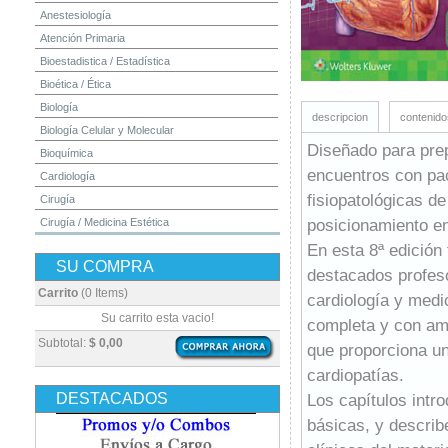
Anestesiología
Atención Primaria
Bioestadistica / Estadística
Bioética / Ética
Biología
descripcion
contenido
Biología Celular y Molecular
Diseñado para prep
Bioquímica
encuentros con pa
Cardiología
fisiopatológicas d
Cirugía
posicionamiento en
Cirugía / Medicina Estética
Cuidados Intensivos
En esta 8ª edición 
SU COMPRA
Dermatología
destacados profes
Diagnóstico por Imagen / Radiología
Carrito
(0 Items)
cardiología y medi
Diccionarios
Su carrito esta vacio!
completa y con amp
Embriología
Subtotal:
$ 0,00
que proporciona un
Endocrinología
cardiopatías.
Enfermería
DESTACADOS
Los capítulos intro
Epidemiología
básicas, y descri
Farmacia / Farmacología