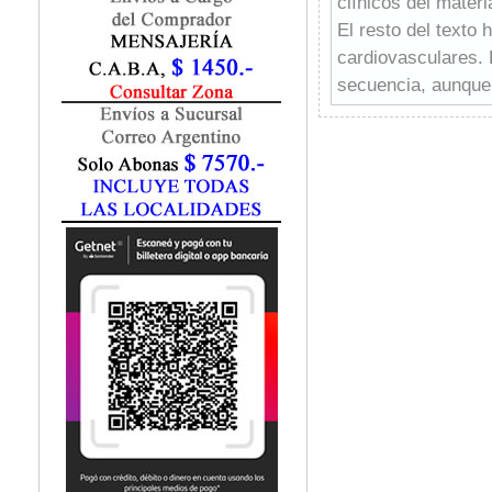
clínicos del mater
Fisiatría / Kinesiología
El resto del texto
Fisiología / Fisiopatología
cardiovasculares. 
Fitomedicina
Fonoaudiología
secuencia, aunque 
Gastroenterología
utilizarse fuera de
Genética
El capítulo final 
Geriatría
explica la base fis
Ginecología / Obstetricia
Hematología
Histología
Homeopatía
Infectología
Inmunología
Instrumentación Quirurgica
Laboratorio
Medicina del Deporte / Rehabilitación
Medicina Emergencias / Urgencias
Medicina Forense / Legal
Medicina General
Medicina Interna