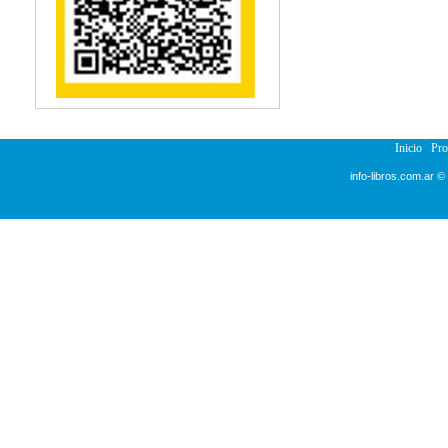
Reumatología
Salud Pública
Semiología
Terapia Ocupacional
Urología
Veterinaria
Inicio
Pr
info-libros.com.ar ©