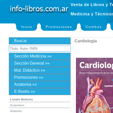
Venta de Libros y T
Medicina y Técnico
Inicio
Promociones
Combos
Buscar
Cardiología
Sección Medicina »»
Sección General »»
Mat. Didáctico »»
Promociones »»
Anatomia »»
E-Books »»
Listado Medicina
Acupuntura
Anatomía