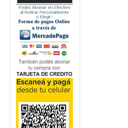
Microbiología
Nefrología
Neonatología / Pediatría
Neumología
Neuroanatomía / Neurociencia
Neurocirugía
Neurología
Nutrición
Odontología
Oftalmología
Oncología / Cuidados Paliativos
Ortopedía / Traumatología
Osteopatía
Otorrinolaringología
Patología
Podología
Psicología
Psiquiatría
Química