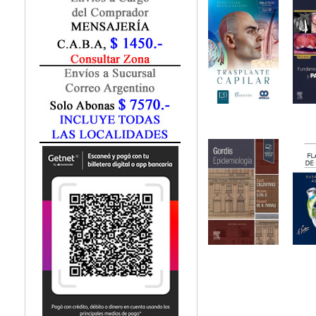
Fisiatría / Kinesiología
Fisiología / Fisiopatología
Fitomedicina
Fonoaudiología
Gastroenterología
Genética
Geriatría
Ginecología / Obstetricia
Hematología
Histología
Homeopatía
Infectología
Inmunología
Instrumentación Quirurgica
Laboratorio
Medicina del Deporte / Rehabilitación
Medicina Emergencias / Urgencias
Medicina Forense / Legal
Medicina General
Medicina Interna