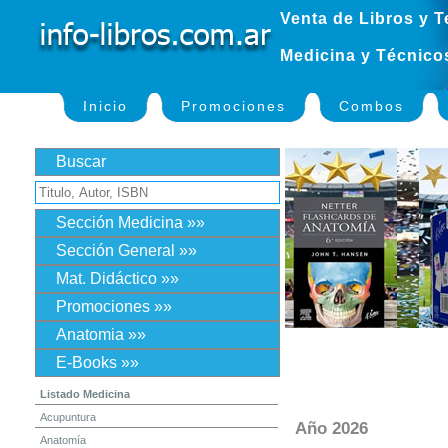
Venta de Libros y T
Medicina y Técnico
Inicio
Promociones
Combos
Buscar
Sección Medicina »»
Sección General »»
Mat. Didáctico »»
Promociones »»
Anatomia »»
E-Books »»
Listado Medicina
Acupuntura
Año 2026
Anatomía