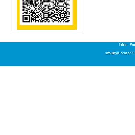
Reumatología
Salud Pública
Semiología
Terapia Ocupacional
Urología
Veterinaria
Inicio
Pr
info-libros.com.ar ©