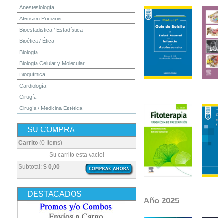
Anestesiología
Atención Primaria
Bioestadistica / Estadística
Bioética / Ética
Biología
Biología Celular y Molecular
Bioquímica
Cardiología
Cirugía
Cirugía / Medicina Estética
Cuidados Intensivos
SU COMPRA
Dermatología
Diagnóstico por Imagen / Radiología
Carrito
(0 Items)
Diccionarios
Su carrito esta vacio!
Embriología
Subtotal:
$ 0,00
Endocrinología
Enfermería
DESTACADOS
Epidemiología
Año 2025
Farmacia / Farmacología