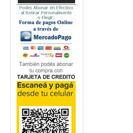
Microbiología
Nefrología
Neonatología / Pediatría
Neumología
Neuroanatomía / Neurociencia
Neurocirugía
Neurología
Nutrición
Odontología
Oftalmología
Oncología / Cuidados Paliativos
Ortopedía / Traumatología
Osteopatía
Otorrinolaringología
Patología
Podología
Psicología
Psiquiatría
Química