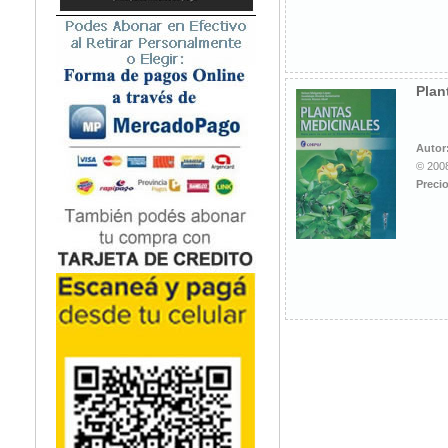
Microbiología
Nefrología
Neonatología / Pediatría
Neumología
Plan
Neuroanatomía / Neurociencia
Neurocirugía
Autor
Neurología
© 2008
Nutrición
Precio
Odontología
Oftalmología
Oncología / Cuidados Paliativos
Ortopedía / Traumatología
Osteopatía
Otorrinolaringología
Patología
Podología
Psicología
Psiquiatría
Química