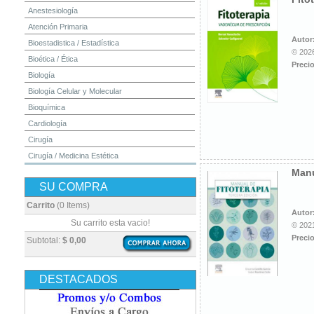
Anestesiología
Atención Primaria
Autor
Bioestadistica / Estadística
© 2026
Bioética / Ética
Precio
Biología
Biología Celular y Molecular
Bioquímica
Cardiología
Cirugía
Cirugía / Medicina Estética
Manu
Cuidados Intensivos
SU COMPRA
Dermatología
Diagnóstico por Imagen / Radiología
Carrito
(0 Items)
Autor
Diccionarios
Su carrito esta vacio!
© 2021
Embriología
Precio
Subtotal:
$ 0,00
Endocrinología
Enfermería
DESTACADOS
Epidemiología
Farmacia / Farmacología