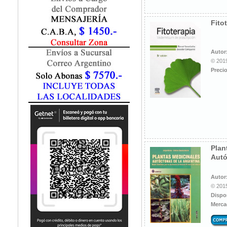
Fisiatría / Kinesiología
Fisiología / Fisiopatología
Fito
Fitomedicina
Fonoaudiología
Gastroenterología
Autor
Genética
© 2019
Precio
Geriatría
Ginecología / Obstetricia
Hematología
Histología
Homeopatía
Infectología
Inmunología
Plan
Instrumentación Quirurgica
Autó
Laboratorio
Medicina del Deporte / Rehabilitación
Autor
© 2015
Medicina Emergencias / Urgencias
Dispo
Medicina Forense / Legal
Merca
Medicina General
Medicina Interna