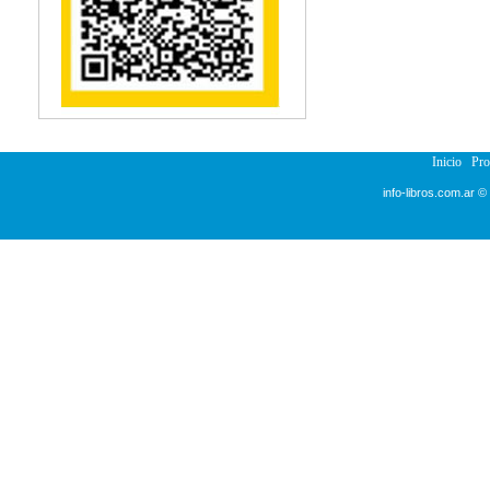
Reumatología
Salud Pública
Semiología
Terapia Ocupacional
Urología
Veterinaria
Inicio
Pr
info-libros.com.ar ©