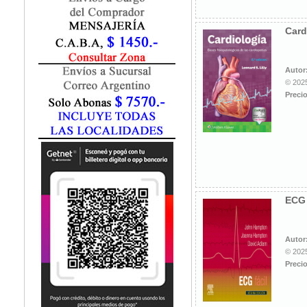
Fisiatría / Kinesiología
Fisiología / Fisiopatología
Card
Fitomedicina
Fonoaudiología
Gastroenterología
Autor
Genética
© 2025
Precio
Geriatría
Ginecología / Obstetricia
Hematología
Histología
Homeopatía
Infectología
Inmunología
ECG 
Instrumentación Quirurgica
Laboratorio
Medicina del Deporte / Rehabilitación
Autor
© 2025
Medicina Emergencias / Urgencias
Precio
Medicina Forense / Legal
Medicina General
Medicina Interna