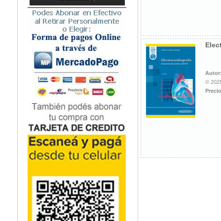
Microbiología
Nefrología
Neonatología / Pediatría
Neumología
Elec
Neuroanatomía / Neurociencia
Neurocirugía
Autor
Neurología
© 2025
Nutrición
Precio
Odontología
Oftalmología
Oncología / Cuidados Paliativos
Ortopedía / Traumatología
Osteopatía
Otorrinolaringología
Patología
Podología
Psicología
Psiquiatría
Química