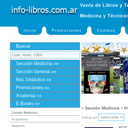
Venta de Libros y T
Medicina y Técnico
Inicio
Promociones
Combos
Buscar
Sección Medicina »»
Sección General »»
Mat. Didáctico »»
Promociones »»
Anatomia »»
E-Books »»
»
Sección Medicina
» Me
Listado Medicina
ordenar por
Acupuntura
Anatomía
ECG 