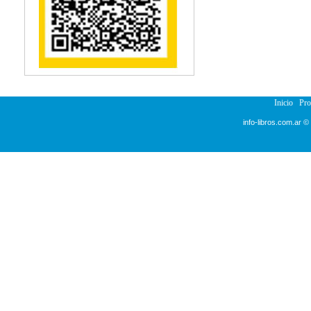
Reumatología
Salud Pública
Semiología
Terapia Ocupacional
Urología
Veterinaria
Inicio
Pr
info-libros.com.ar ©