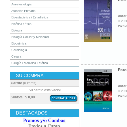
Anestesiología
Atención Primaria
Autor
Bioestadistica / Estadística
© 2026
Bioética / Ética
Precio
Biología
Biología Celular y Molecular
Bioquímica
Cardiología
Cirugía
Cirugía / Medicina Estética
Paro
Cuidados Intensivos
SU COMPRA
Dermatología
Diagnóstico por Imagen / Radiología
Carrito
(0 Items)
Autor
Diccionarios
Su carrito esta vacio!
© 2026
Embriología
Precio
Subtotal:
$ 0,00
Endocrinología
Enfermería
DESTACADOS
Epidemiología
Farmacia / Farmacología