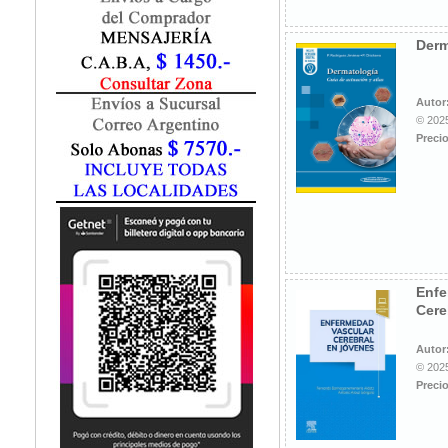
Fisiatría / Kinesiología
Fisiología / Fisiopatología
Derm
Fitomedicina
Fonoaudiología
Gastroenterología
Autor
Genética
© 2025
Precio
Geriatría
Ginecología / Obstetricia
Hematología
Histología
Homeopatía
Infectología
Inmunología
Enfe
Instrumentación Quirurgica
Cere
Laboratorio
Medicina del Deporte / Rehabilitación
Autor
© 2025
Medicina Emergencias / Urgencias
Precio
Medicina Forense / Legal
Medicina General
Medicina Interna