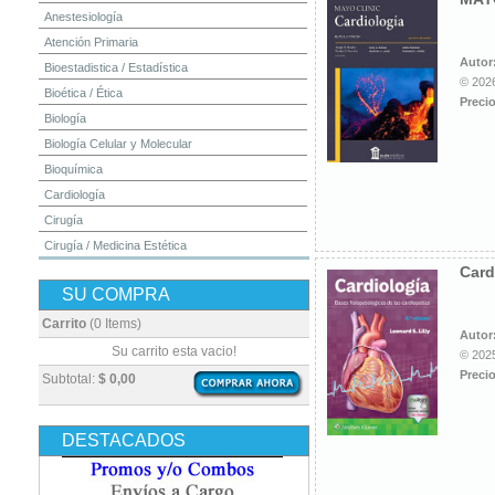
Anestesiología
Atención Primaria
Autor
Bioestadistica / Estadística
© 2026
Bioética / Ética
Precio
Biología
Biología Celular y Molecular
Bioquímica
Cardiología
Cirugía
Cirugía / Medicina Estética
Card
Cuidados Intensivos
SU COMPRA
Dermatología
Diagnóstico por Imagen / Radiología
Carrito
(0 Items)
Autor
Diccionarios
Su carrito esta vacio!
© 2025
Embriología
Precio
Subtotal:
$ 0,00
Endocrinología
Enfermería
DESTACADOS
Epidemiología
Farmacia / Farmacología