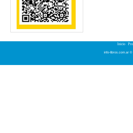
Reumatología
Salud Pública
Semiología
Terapia Ocupacional
Urología
Veterinaria
Inicio
Pr
info-libros.com.ar ©