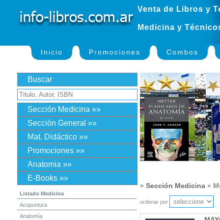
Venta de Libros y T
Medicina y Técnico
Inicio
Promociones
Combos
Buscar
Sección Medicina »»
Sección General »»
Mat. Didáctico »»
Promociones »»
Anatomia »»
E-Books »»
»
Sección Medicina
» Me
Listado Medicina
ordenar por
Acupuntura
Anatomía
MAYO