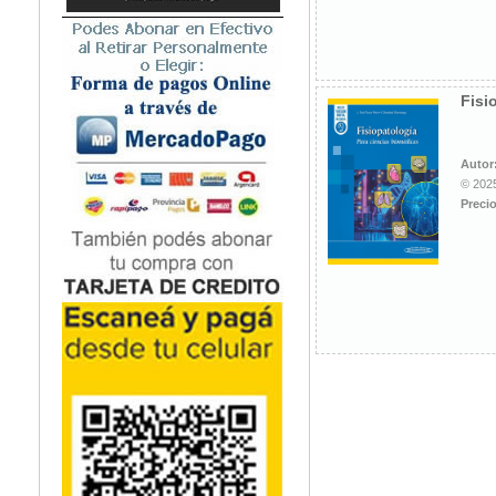
Microbiología
Nefrología
Neonatología / Pediatría
Neumología
Fisi
Neuroanatomía / Neurociencia
Neurocirugía
Autor
Neurología
© 2025
Nutrición
Precio
Odontología
Oftalmología
Oncología / Cuidados Paliativos
Ortopedía / Traumatología
Osteopatía
Otorrinolaringología
Patología
Podología
Psicología
Psiquiatría
Química