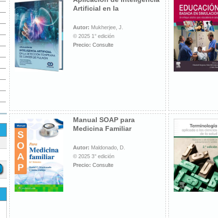
Artificial en la
Autor:
Mukherjee, J.
© 2025 1° edición
Precio:
Consulte
Manual SOAP para
Medicina Familiar
Autor:
Maldonado, D.
© 2025 3° edición
Precio:
Consulte