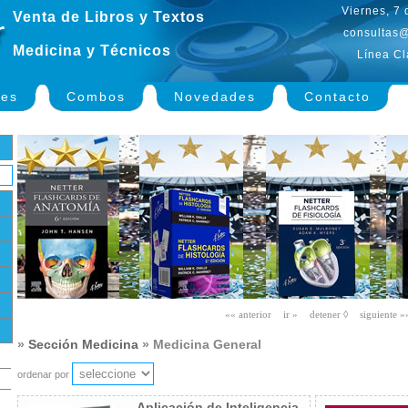
Viernes, 7
Venta de Libros y Textos
consultas@
Medicina y Técnicos
Línea Cl
nes
Combos
Novedades
Contacto
»
Sección Medicina
» Medicina General
ordenar por
Aplicación de Inteligencia