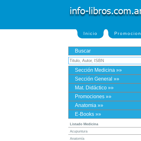
Inicio
Promocio
Buscar
Sección Medicina »»
Sección General »»
Mat. Didáctico »»
Promociones »»
Anatomia »»
E-Books »»
Listado Medicina
Acupuntura
Anatomía