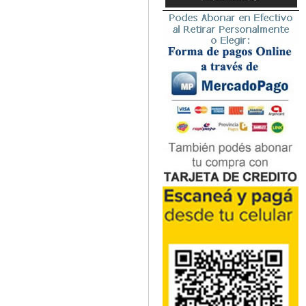
Microbiología
Nefrología
Neonatología / Pediatría
Neumología
Neuroanatomía / Neurociencia
Neurocirugía
Neurología
Nutrición
Odontología
Oftalmología
Oncología / Cuidados Paliativos
Ortopedía / Traumatología
Osteopatía
Otorrinolaringología
Patología
Podología
Psicología
Psiquiatría
Química