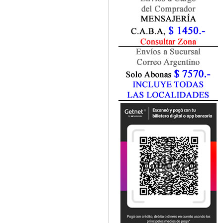
Fisiatría / Kinesiología
Fisiología / Fisiopatología
Fitomedicina
Fonoaudiología
Gastroenterología
Genética
Geriatría
Ginecología / Obstetricia
Hematología
Histología
Homeopatía
Infectología
Inmunología
Instrumentación Quirurgica
Laboratorio
Medicina del Deporte / Rehabilitación
Medicina Emergencias / Urgencias
Medicina Forense / Legal
Medicina General
Medicina Interna