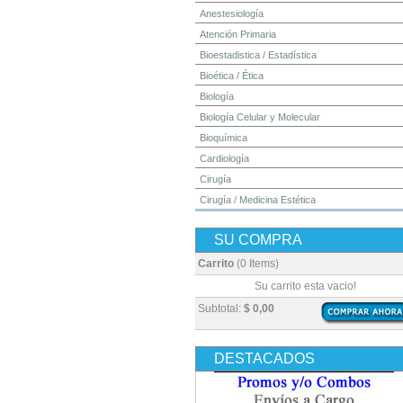
Anestesiología
Atención Primaria
Bioestadistica / Estadística
Bioética / Ética
Biología
Biología Celular y Molecular
Bioquímica
Cardiología
Cirugía
Cirugía / Medicina Estética
Cuidados Intensivos
SU COMPRA
Dermatología
Diagnóstico por Imagen / Radiología
Carrito
(0 Items)
Diccionarios
Su carrito esta vacio!
Embriología
Subtotal:
$ 0,00
Endocrinología
Enfermería
DESTACADOS
Epidemiología
Farmacia / Farmacología