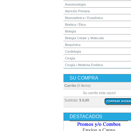
Anestesiología
Atención Primaria
Bioestadistica / Estadística
Bioética / Ética
Biología
Biología Celular y Molecular
Bioquímica
Cardiología
Cirugía
Cirugía / Medicina Estética
Cuidados Intensivos
SU COMPRA
Dermatología
Diagnóstico por Imagen / Radiología
Carrito
(0 Items)
Diccionarios
Su carrito esta vacio!
Embriología
Subtotal:
$ 0,00
Endocrinología
Enfermería
DESTACADOS
Epidemiología
Farmacia / Farmacología