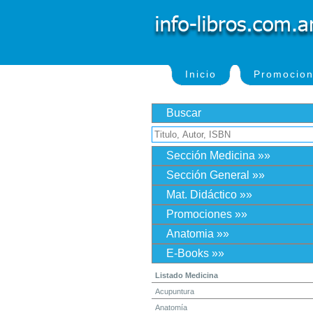
Inicio
Promocio
Buscar
Sección Medicina »»
Sección General »»
Mat. Didáctico »»
Promociones »»
Anatomia »»
E-Books »»
Listado Medicina
Acupuntura
Anatomía