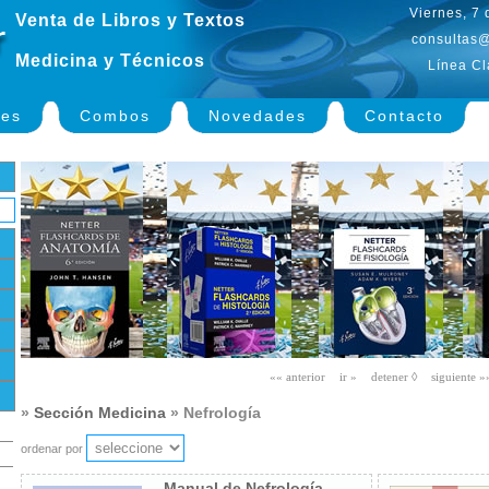
Viernes, 7
Venta de Libros y Textos
consultas@
Medicina y Técnicos
Línea Cl
nes
Combos
Novedades
Contacto
»
Sección Medicina
» Nefrología
ordenar por
Manual de Nefrología