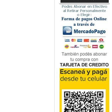
Microbiología
Nefrología
Neonatología / Pediatría
Neumología
Neuroanatomía / Neurociencia
Neurocirugía
Neurología
Nutrición
Odontología
Oftalmología
Oncología / Cuidados Paliativos
Ortopedía / Traumatología
Osteopatía
Otorrinolaringología
Patología
Podología
Psicología
Psiquiatría
Química