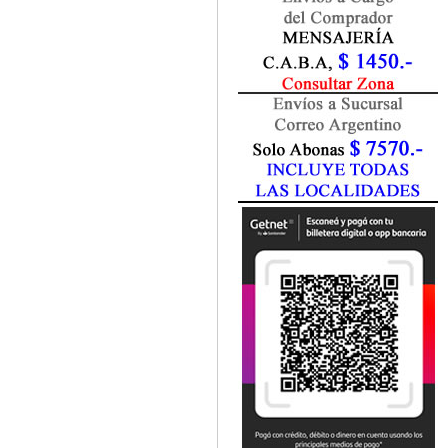
Fisiatría / Kinesiología
Fisiología / Fisiopatología
Fitomedicina
Fonoaudiología
Gastroenterología
Genética
Geriatría
Ginecología / Obstetricia
Hematología
Histología
Homeopatía
Infectología
Inmunología
Instrumentación Quirurgica
Laboratorio
Medicina del Deporte / Rehabilitación
Medicina Emergencias / Urgencias
Medicina Forense / Legal
Medicina General
Medicina Interna