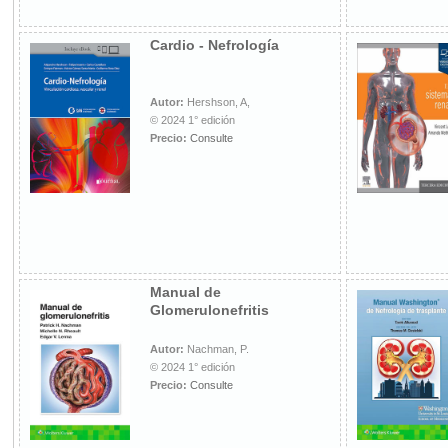
Cardio - Nefrología
Autor:
Hershson, A,
© 2024 1° edición
Precio:
Consulte
Manual de
Glomerulonefritis
Autor:
Nachman, P.
© 2024 1° edición
Precio:
Consulte