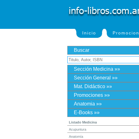
Inicio
Promocio
Buscar
Sección Medicina »»
Sección General »»
Mat. Didáctico »»
Promociones »»
Anatomia »»
E-Books »»
Listado Medicina
Acupuntura
Anatomía