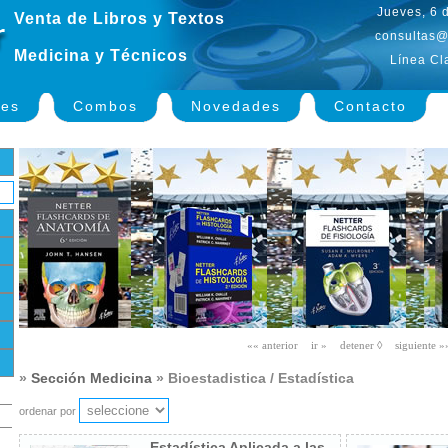
Jueves, 6 
Venta de Libros y Textos
consultas@
Medicina y Técnicos
Línea Cl
nes
Combos
Novedades
Contacto
»
Sección Medicina
» Bioestadistica / Estadística
ordenar por
Estadística Aplicada a las