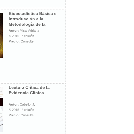
Bioestadística Básica e
Introducción a la
Metodología de la
Investigación
Autor:
Misa, Adriana
© 2016 1° edición
Precio:
Consulte
Lectura Crítica de la
Evidencia Clínica
Autor:
Cabello, J.
© 2015 1° edición
Precio:
Consulte