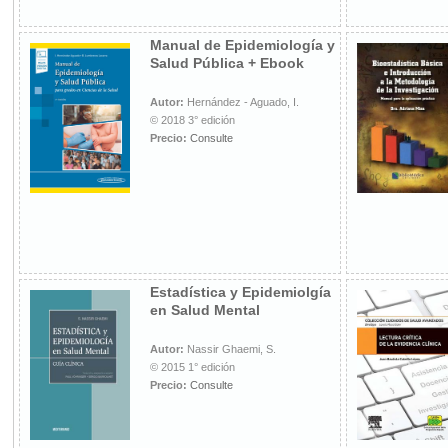
Manual de Epidemiología y
Salud Pública + Ebook
Autor:
Hernández - Aguado, I.
© 2018 3° edición
Precio:
Consulte
Estadística y Epidemiolgía
en Salud Mental
Autor:
Nassir Ghaemi, S.
© 2015 1° edición
Precio:
Consulte