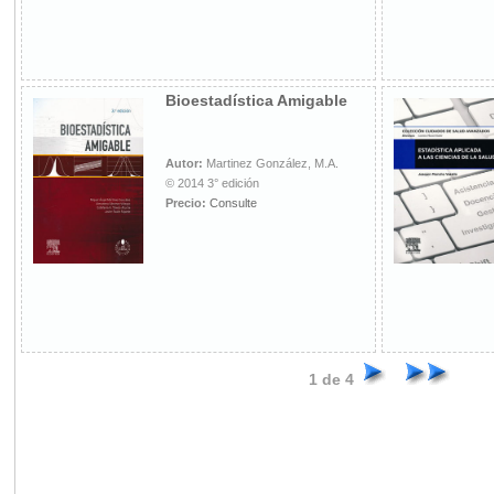
Bioestadística Amigable
Autor:
Martinez González, M.A.
© 2014 3° edición
Precio:
Consulte
1 de 4