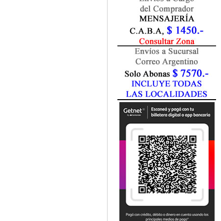
Fisiatría / Kinesiología
Fisiología / Fisiopatología
Fitomedicina
Fonoaudiología
Gastroenterología
Genética
Geriatría
Ginecología / Obstetricia
Hematología
Histología
Homeopatía
Infectología
Inmunología
Instrumentación Quirurgica
Laboratorio
Medicina del Deporte / Rehabilitación
Medicina Emergencias / Urgencias
Medicina Forense / Legal
Medicina General
Medicina Interna