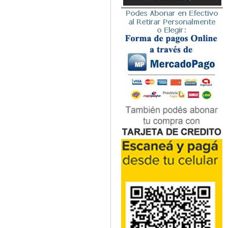
Microbiología
Nefrología
Neonatología / Pediatría
Neumología
Neuroanatomía / Neurociencia
Neurocirugía
Neurología
Nutrición
Odontología
Oftalmología
Oncología / Cuidados Paliativos
Ortopedía / Traumatología
Osteopatía
Otorrinolaringología
Patología
Podología
Psicología
Psiquiatría
Química