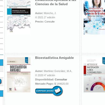
Ciencias de la Salud
Autor:
Moncho, J.
© 2021 2° edición
Precio:
Consulte
Bioestadística Amigable
Autor:
Martinez González, M.A.
© 2020 4° edición
Disponibilidad:
Consultar
Mercado Pago: $
144620.00