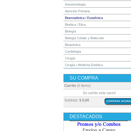
Anestesiología
Atención Primaria
Bioestadistica / Estadística
Bioética / Ética
Biología
Biología Celular y Molecular
Bioquímica
Cardiología
Cirugía
Cirugía / Medicina Estética
Cuidados Intensivos
SU COMPRA
Dermatología
Diagnóstico por Imagen / Radiología
Carrito
(0 Items)
Diccionarios
Su carrito esta vacio!
Embriología
Subtotal:
$ 0,00
Endocrinología
Enfermería
DESTACADOS
Epidemiología
Farmacia / Farmacología