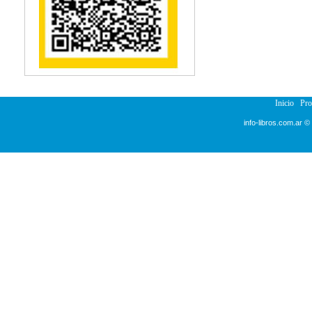
Reumatología
Salud Pública
Semiología
Terapia Ocupacional
Urología
Veterinaria
Inicio
Pr
info-libros.com.ar ©