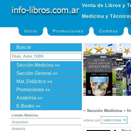
Venta de Libros y T
Medicina y Técnico
Inicio
Promociones
Combos
Buscar
Sección Medicina »»
Sección General »»
Mat. Didáctico »»
Promociones »»
Anatomia »»
E-Books »»
»
Sección Medicina
» Ne
Listado Medicina
ordenar por
Acupuntura
Anatomía
Neur