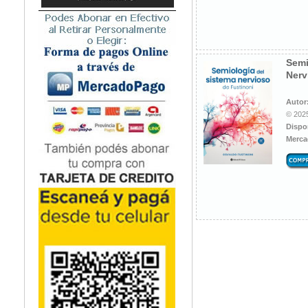
Microbiología
Nefrología
Neonatología / Pediatría
Neumología
Semi
Nerv
Neuroanatomía / Neurociencia
Neurocirugía
Autor
Neurología
© 2025
Nutrición
Dispo
Odontología
Merca
Oftalmología
Oncología / Cuidados Paliativos
Ortopedía / Traumatología
Osteopatía
Otorrinolaringología
Patología
Podología
Psicología
Psiquiatría
Química