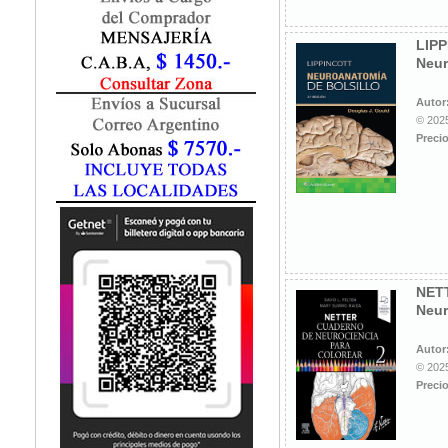
Fisiatría / Kinesiología
Fisiología / Fisiopatología
LIP
Fitomedicina
Neur
Fonoaudiología
Gastroenterología
Autor
Genética
© 2025
Precio
Geriatría
Ginecología / Obstetricia
Hematología
Histología
Homeopatía
Infectología
Inmunología
NET
Instrumentación Quirurgica
Neur
Laboratorio
Medicina del Deporte / Rehabilitación
Autor
© 2025
Medicina Emergencias / Urgencias
Precio
Medicina Forense / Legal
Medicina General
Medicina Interna