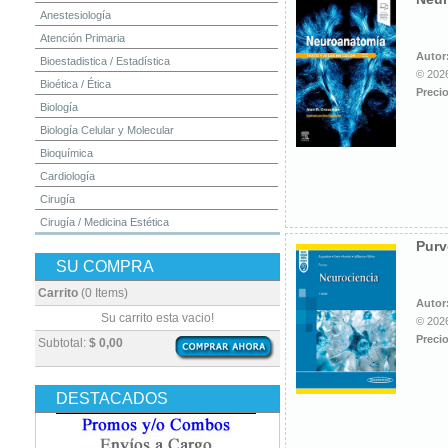
Anestesiología
Atención Primaria
Autor
Bioestadistica / Estadística
© 2026
Bioética / Ética
Precio
Biología
Biología Celular y Molecular
Bioquímica
Cardiología
Cirugía
Cirugía / Medicina Estética
Purv
Cuidados Intensivos
SU COMPRA
Dermatología
Diagnóstico por Imagen / Radiología
Carrito
(0 Items)
Autor
Diccionarios
Su carrito esta vacio!
© 2026
Embriología
Precio
Subtotal:
$ 0,00
Endocrinología
Enfermería
DESTACADOS
Epidemiología
Farmacia / Farmacología