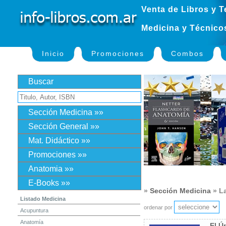
Venta de Libros y T
Medicina y Técnico
Inicio
Promociones
Combos
Buscar
Sección Medicina »»
Sección General »»
Mat. Didáctico »»
Promociones »»
Anatomia »»
E-Books »»
»
Sección Medicina
» La
Listado Medicina
ordenar por
Acupuntura
Anatomía
El Ú