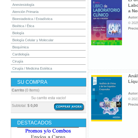
Anestesiología
Labo
a Ne
Atención Primaria
Autor
Bioestadistica / Estadística
© 2025
Bioética / Ética
Precio
Biología
Biología Celular y Molecular
Bioquímica
Cardiología
Cirugía
Cirugía / Medicina Estética
Anál
Cuidados Intensivos
Líqu
SU COMPRA
Dermatología
Diagnóstico por Imagen / Radiología
Carrito
(0 Items)
Autor
Diccionarios
Su carrito esta vacio!
© 2023
Embriología
Precio
Subtotal:
$ 0,00
Endocrinología
Enfermería
DESTACADOS
Epidemiología
Farmacia / Farmacología