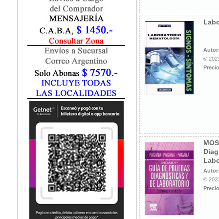
Fisiatría / Kinesiología
Fisiología / Fisiopatología
Labo
Fitomedicina
Fonoaudiología
Gastroenterología
Autor
Genética
© 2023
Precio
Geriatría
Ginecología / Obstetricia
Hematología
Histología
Homeopatía
Infectología
Inmunología
MOS
Instrumentación Quirurgica
Diag
Laboratorio
Labo
Medicina del Deporte / Rehabilitación
Autor
© 2023
Medicina Emergencias / Urgencias
Precio
Medicina Forense / Legal
Medicina General
Medicina Interna