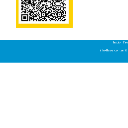
Reumatología
Salud Pública
Semiología
Terapia Ocupacional
Urología
Veterinaria
Inicio
Pr
info-libros.com.ar ©