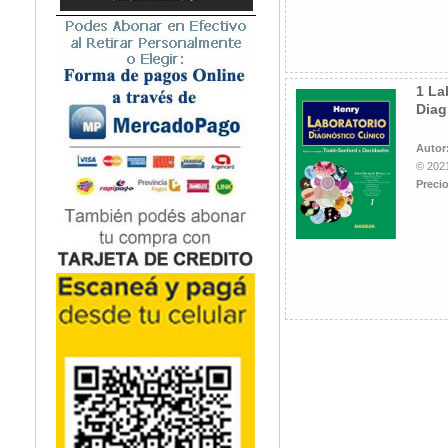
Microbiología
Nefrología
Neonatología / Pediatría
Neumología
1 La
Diag
Neuroanatomía / Neurociencia
Neurocirugía
Autor
Neurología
© 2021
Nutrición
Precio
Odontología
Oftalmología
Oncología / Cuidados Paliativos
Ortopedía / Traumatología
Osteopatía
Otorrinolaringología
Patología
Podología
Psicología
Psiquiatría
Química