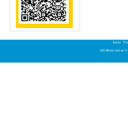
Reumatología
Salud Pública
Semiología
Terapia Ocupacional
Urología
Veterinaria
Inicio
Pr
info-libros.com.ar ©