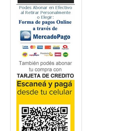
Microbiología
Nefrología
Neonatología / Pediatría
Neumología
Neuroanatomía / Neurociencia
Neurocirugía
Neurología
Nutrición
Odontología
Oftalmología
Oncología / Cuidados Paliativos
Ortopedía / Traumatología
Osteopatía
Otorrinolaringología
Patología
Podología
Psicología
Psiquiatría
Química