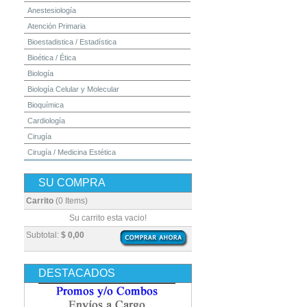
Anestesiología
Atención Primaria
Bioestadistica / Estadística
Bioética / Ética
Biología
Biología Celular y Molecular
Bioquímica
Cardiología
Cirugía
Cirugía / Medicina Estética
Cuidados Intensivos
SU COMPRA
Dermatología
Diagnóstico por Imagen / Radiología
Carrito
(0 Items)
Diccionarios
Su carrito esta vacio!
Embriología
Subtotal:
$ 0,00
Endocrinología
Enfermería
DESTACADOS
Epidemiología
Farmacia / Farmacología