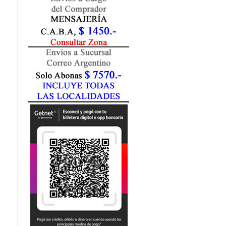
Fisiatría / Kinesiología
Fisiología / Fisiopatología
Fitomedicina
Fonoaudiología
Gastroenterología
Genética
Geriatría
Ginecología / Obstetricia
Hematología
Histología
Homeopatía
Infectología
Inmunología
Instrumentación Quirurgica
Laboratorio
Medicina del Deporte / Rehabilitación
Medicina Emergencias / Urgencias
Medicina Forense / Legal
Medicina General
Medicina Interna